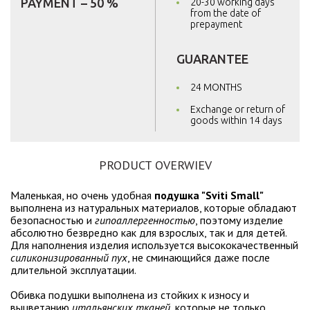
PAYMENT – 50 %
20-30 working days
from the date of
prepayment
GUARANTEE
24 MONTHS
Exchange or return of
goods within 14 days
PRODUCT OVERWIEV
Маленькая, но очень удобная
подушка "Sviti Small"
выполнена из натуральных материалов, которые обладают
безопасностью и
гипоаллергенностью
, поэтому изделие
абсолютно безвредно как для взрослых, так и для детей.
Для наполнения изделия используется высококачественный
силиконизированный
пух
, не сминающийся даже после
длительной эксплуатации.
Обивка подушки выполнена из стойких к износу и
выцветанию
итальянских
тканей
, которые не только