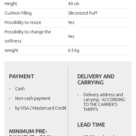
Height
40 cm
Cushion filling
Siliconized fluff
Possibility to resize
Yes
Possibility to change the
Yes
softness
Weight
0.5 kg
PAYMENT
DELIVERY AND
CARRYING
Cash
Delivery address and
Non-cash payment
carrying - ACCORDING
TO THE CARRIER'S
by VISA / Mastercard Credit
TARIFFS
LEAD TIME
MINIMUM PRE-